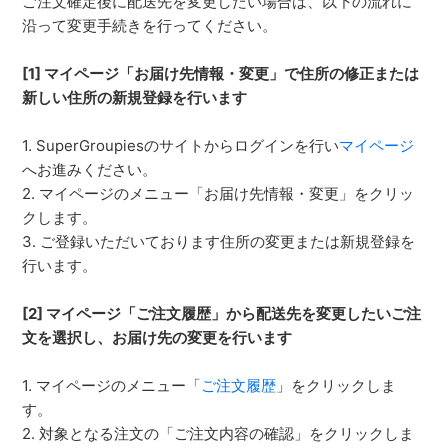
ご注文確定後に配送先を変更したい場合は、以下の流れに
沿って変更手続きを行ってください。
在庫商品の発送について
[1] マイページ「お届け先情報・変更」で住所の修正または
予約商品の発送について
新しい住所の新規登録を行います
1. SuperGroupiesのサイトからログインを行い
マイページ
複数の注文をまとめて発送できませんか？
へお進みください。
2. マイページのメニュー「お届け先情報・変更」をクリッ
配送業者の営業所留めや、店舗での受取りはできますか?
クします。
3. ご登録いただいております住所の変更または新規登録を
在庫商品のお届けについて
行います。
[2] マイページ「ご注文履歴」から配送先を変更したいご注
文を選択し、お届け先の変更を行います
1. マイページのメニュー「
ご注文履歴
」をクリックしま
す。
2. 対象となる注文の「ご注文内容の確認」をクリックしま